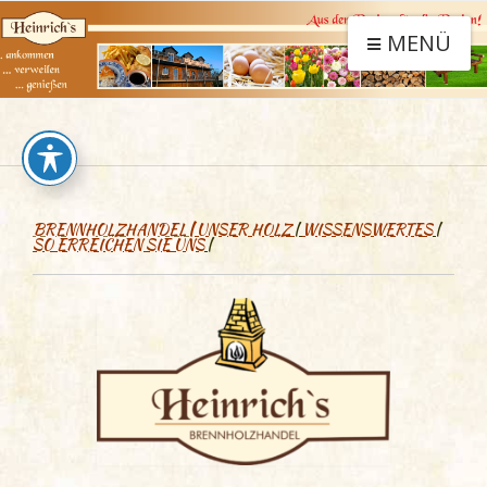
MENÜ
BRENNHOLZHANDEL
|
UNSER HOLZ
|
WISSENSWERTES
|
SO ERREICHEN SIE UNS
|